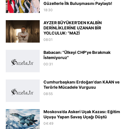
Güzellerle İlk Buluşmasını Paylaştı!
18:30
AYZER BÜYÜKER’DEN KALBİN
DERİNLİKLERİNE UZANAN BİR
YOLCULUK: “MAZİ
08:01
Babacan: "Ülkeyi CHP'ye Bırakmak
İstemiyoruz"
00:31
Cumhurbaşkanı Erdoğan'dan KAAN ve
Terörle Mücadele Vurgusu
08:55
Moskova’da Askeri Uçak Kazası: Eğitim
Uçuşu Yapan Savaş Uçağı Düştü
04:49