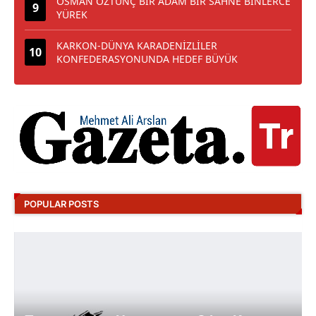
OSMAN ÖZTUNÇ BİR ADAM BİR SAHNE BİNLERCE
YÜREK
KARKON-DÜNYA KARADENİZLİLER
KONFEDERASYONUNDA HEDEF BÜYÜK
POPULAR POSTS