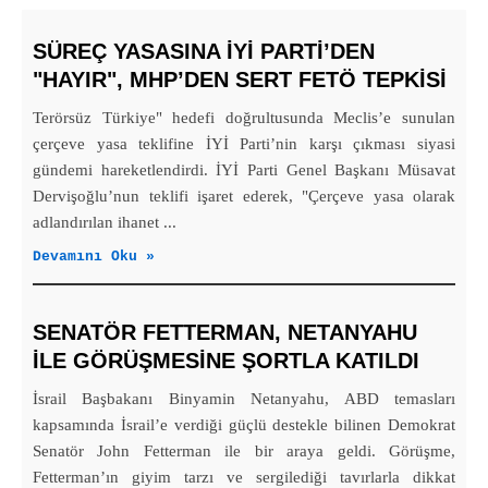
SÜREÇ YASASINA İYİ PARTI’DEN
"HAYIR", MHP’DEN SERT FETÖ TEPKISI
Terörsüz Türkiye" hedefi doğrultusunda Meclis’e sunulan
çerçeve yasa teklifine İYİ Parti’nin karşı çıkması siyasi
gündemi hareketlendirdi. İYİ Parti Genel Başkanı Müsavat
Dervişoğlu’nun teklifi işaret ederek, "Çerçeve yasa olarak
adlandırılan ihanet ...
Devamını Oku »
SENATÖR FETTERMAN, NETANYAHU
ILE GÖRÜŞMESINE ŞORTLA KATILDI
İsrail Başbakanı Binyamin Netanyahu, ABD temasları
kapsamında İsrail’e verdiği güçlü destekle bilinen Demokrat
Senatör John Fetterman ile bir araya geldi. Görüşme,
Fetterman’ın giyim tarzı ve sergilediği tavırlarla dikkat