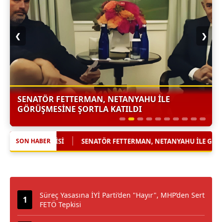
❮
❯
SENATÖR FETTERMAN, NETANYAHU ILE
GÖRÜŞMESINE ŞORTLA KATILDI
ENATÖR FETTERMAN, NETANYAHU ILE GÖRÜŞMESINE ŞORTLA KATILDI
SON HABER
Süreç Yasasına İYİ Parti’den "Hayır", MHP’den Sert
FETÖ Tepkisi