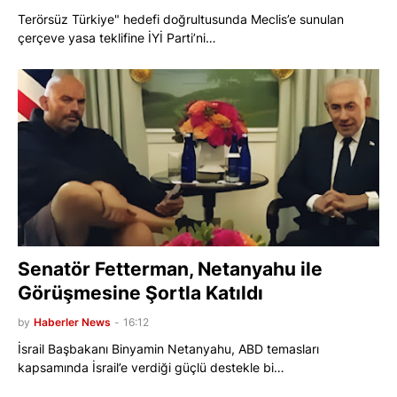
Terörsüz Türkiye" hedefi doğrultusunda Meclis’e sunulan
çerçeve yasa teklifine İYİ Parti’ni…
Senatör Fetterman, Netanyahu ile
Görüşmesine Şortla Katıldı
by
Haberler News
-
16:12
İsrail Başbakanı Binyamin Netanyahu, ABD temasları
kapsamında İsrail’e verdiği güçlü destekle bi…