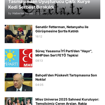
Tasmasından Uyuşturucu Çıktı: Kurye
Kedi Serbest Bırakıldı
by
Haberler News
-
05:07
Senatör Fetterman, Netanyahu ile
Görüşmesine Şortla Katıldı
16:12
Süreç Yasasına İYİ Parti’den "Hayır",
MHP’den Sert FETÖ Tepkisi
08:13
Bahçeli'den Püskevit Tartışmasına Son
Nokta!
04:05
Miss Universe 2025 Sahnesi Kuruluyor:
Temsilcimiz Ceren Arslan, Rakip