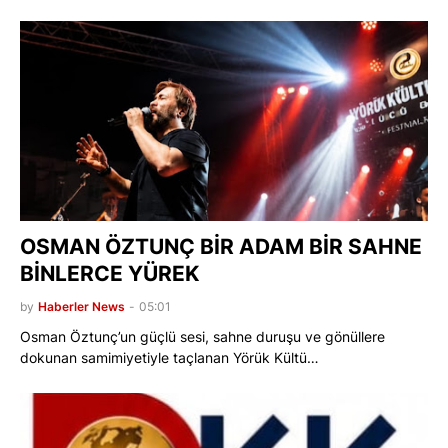
OSMAN ÖZTUNÇ BİR ADAM BİR SAHNE
BİNLERCE YÜREK
by
Haberler News
-
05:01
Osman Öztunç’un güçlü sesi, sahne duruşu ve gönüllere
dokunan samimiyetiyle taçlanan Yörük Kültü…