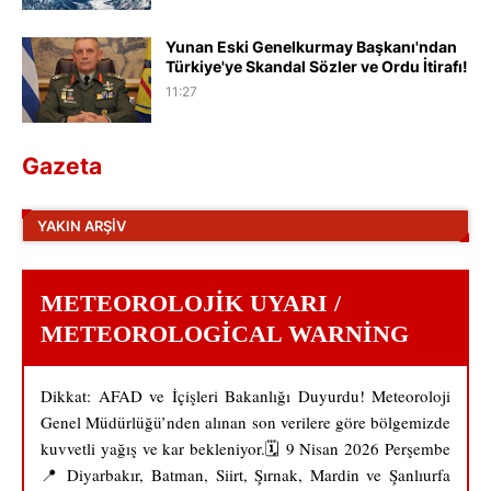
Yunan Eski Genelkurmay Başkanı'ndan
Türkiye'ye Skandal Sözler ve Ordu İtirafı!
11:27
Gazeta
YAKIN ARŞIV
METEOROLOJIK UYARI /
METEOROLOGICAL WARNING
Dikkat: AFAD ve İçişleri Bakanlığı Duyurdu! Meteoroloji
Genel Müdürlüğü’nden alınan son verilere göre bölgemizde
kuvvetli yağış ve kar bekleniyor.🗓️ 9 Nisan 2026 Perşembe
📍 Diyarbakır, Batman, Siirt, Şırnak, Mardin ve Şanlıurfa