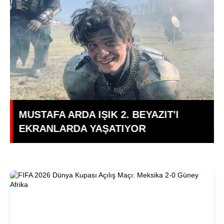
I
Galatasaray Fenerbahçe ve
Beşiktaş'tan Amedspor'a Tebrik