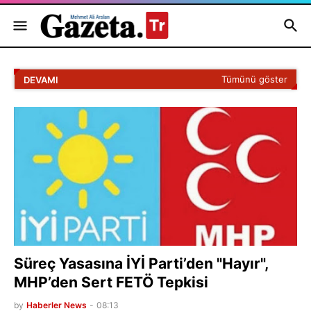
Tümünü göster
DEVAMI
Süreç Yasasına İYİ Parti’den "Hayır",
MHP’den Sert FETÖ Tepkisi
by
Haberler News
-
08:13