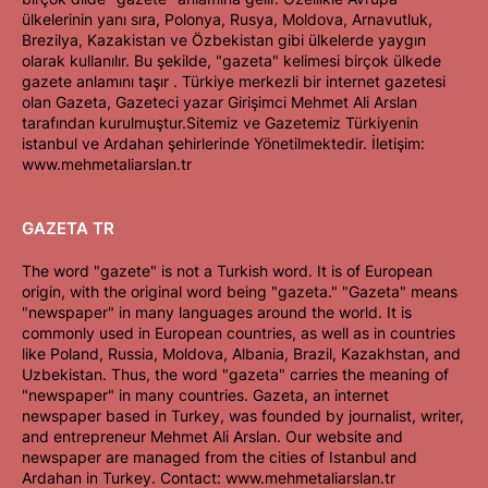
ülkelerinin yanı sıra, Polonya, Rusya, Moldova, Arnavutluk,
Brezilya, Kazakistan ve Özbekistan gibi ülkelerde yaygın
olarak kullanılır. Bu şekilde, "gazeta" kelimesi birçok ülkede
gazete anlamını taşır . Türkiye merkezli bir internet gazetesi
olan Gazeta, Gazeteci yazar Girişimci Mehmet Ali Arslan
tarafından kurulmuştur.Sitemiz ve Gazetemiz Türkiyenin
istanbul ve Ardahan şehirlerinde Yönetilmektedir. İletişim:
www.mehmetaliarslan.tr
GAZETA TR
The word "gazete" is not a Turkish word. It is of European
origin, with the original word being "gazeta." "Gazeta" means
"newspaper" in many languages around the world. It is
commonly used in European countries, as well as in countries
like Poland, Russia, Moldova, Albania, Brazil, Kazakhstan, and
Uzbekistan. Thus, the word "gazeta" carries the meaning of
"newspaper" in many countries. Gazeta, an internet
newspaper based in Turkey, was founded by journalist, writer,
and entrepreneur Mehmet Ali Arslan. Our website and
newspaper are managed from the cities of Istanbul and
Ardahan in Turkey. Contact: www.mehmetaliarslan.tr