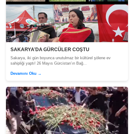
SAKARYA’DA GÜRCÜLER COŞTU
Sakarya, iki gün boyunca unutulmaz bir kültürel şölene ev
sahipliği yaptı! 26 Mayıs Gürcistan’ın Bağ...
Devamını Oku →