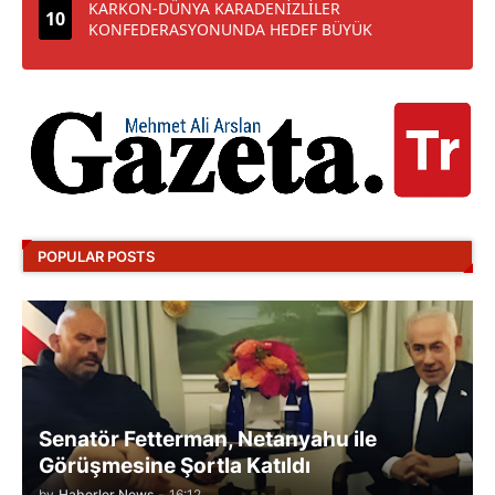
KARKON-DÜNYA KARADENİZLİLER
KONFEDERASYONUNDA HEDEF BÜYÜK
POPULAR POSTS
Senatör Fetterman, Netanyahu ile
Görüşmesine Şortla Katıldı
by
Haberler News
-
16:12