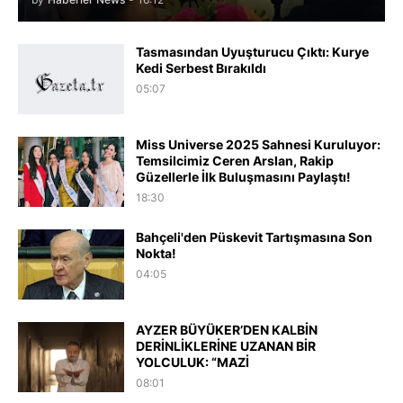
Tasmasından Uyuşturucu Çıktı: Kurye
Kedi Serbest Bırakıldı
05:07
Miss Universe 2025 Sahnesi Kuruluyor:
Temsilcimiz Ceren Arslan, Rakip
Güzellerle İlk Buluşmasını Paylaştı!
18:30
Bahçeli'den Püskevit Tartışmasına Son
Nokta!
04:05
AYZER BÜYÜKER’DEN KALBİN
DERİNLİKLERİNE UZANAN BİR
YOLCULUK: “MAZİ
08:01