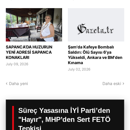
SAPANCA’DA HUZURUN
Şam'da Kafeye Bombalı
YENİ ADRESİ SAPANCA
Saldırı: Ölü Sayısı 6’ya
KONAKLARI
Yükseldi, Ankara ve BM'den
Kınama
July 09, 2026
July 02, 2026
Daha yeni
Daha eski
Süreç Yasasına İYİ Parti’den
"Hayır", MHP’den Sert FETÖ
Tepkisi