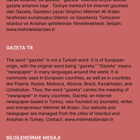
gazete anlamını taşır . Türkiye merkezli bir internet gazetesi
olan Gazeta, Gazeteci yazar Girişimci Mehmet Ali Arslan
tarafından kurulmuştur.Sitemiz ve Gazetemiz Türkiyenin
istanbul ve Ardahan şehirlerinde Yönetilmektedir. İletişim:
www.mehmetaliarslan.tr
GAZETA TR
The word "gazete" is not a Turkish word. It is of European
origin, with the original word being "gazeta." "Gazeta" means
"newspaper" in many languages around the world. It is
commonly used in European countries, as well as in countries
like Poland, Russia, Moldova, Albania, Brazil, Kazakhstan, and
Uzbekistan. Thus, the word "gazeta" carries the meaning of
"newspaper" in many countries. Gazeta, an internet
newspaper based in Turkey, was founded by journalist, writer,
and entrepreneur Mehmet Ali Arslan. Our website and
newspaper are managed from the cities of Istanbul and
Ardahan in Turkey. Contact: www.mehmetaliarslan.tr
BİLGİLENDİRME MESAJI