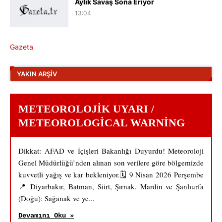
Aylık Savaş Sona Eriyor
13:04
Gazeta
YAKIN ARŞIV
METEOROLOJIK UYARI /
METEOROLOGICAL WARNING
Dikkat: AFAD ve İçişleri Bakanlığı Duyurdu! Meteoroloji
Genel Müdürlüğü’nden alınan son verilere göre bölgemizde
kuvvetli yağış ve kar bekleniyor.🗓️ 9 Nisan 2026 Perşembe
📍 Diyarbakır, Batman, Siirt, Şırnak, Mardin ve Şanlıurfa
(Doğu): Sağanak ve ye...
Devamını Oku »