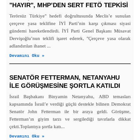
"HAYIR", MHP’DEN SERT FETÖ TEPKISI
Terörsüz Türkiye" hedefi doğrultusunda Meclis’e sunulan
çerçeve yasa teklifine İYİ Parti’nin karşı çıkması siyasi
gündemi hareketlendirdi. İYİ Parti Genel Başkanı Müsavat
Dervişoğlu’nun teklifi işaret ederek, "Çerçeve yasa olarak
adlandırılan ihanet ...
Devamını Oku »
SENATÖR FETTERMAN, NETANYAHU
ILE GÖRÜŞMESINE ŞORTLA KATILDI
İsrail Başbakanı Binyamin Netanyahu, ABD temasları
kapsamında İsrail’e verdiği güçlü destekle bilinen Demokrat
Senatör John Fetterman ile bir araya geldi. Görüşme,
Fetterman’ın giyim tarzı ve sergilediği tavırlarla dikkat
çekti.Toplantıya şortla katı...
Devamını Oku »