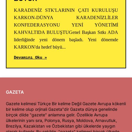
KARADENİZ STK'LARININ ÇATI KURULUŞU
KARKON-DÜNYA KARADENİZLİLER
KONFEDERASYONU YENİ YÖNETİMİ
KAHVALTIDA BULUŞTUGenel Başkan Sıtkı ADA
liderliğinde yeni dönem başladı. Yeni dönemde
KARKON'da hedef büyü...
Devamını Oku »
GAZETA
Gazete kelimesi Türkçe Bir kelime Değil Gazete Avrupa kökenli
bir kelime olup orjinali Gazeta"dir Gazeta dünya genelinde
birçok dilde "gazete" anlamına gelir. Özellikle Avrupa
ülkelerinin yanı sıra, Polonya, Rusya, Moldova, Arnavutluk,
Brezilya, Kazakistan ve Özbekistan gibi ülkelerde yaygın
olarak kullanılır. Bu şekilde, "gazeta" kelimesi birçok ülkede