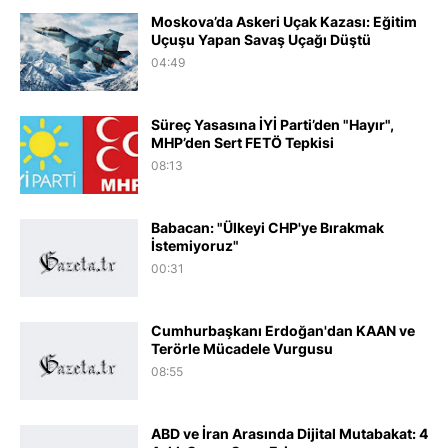
Moskova’da Askeri Uçak Kazası: Eğitim
Uçuşu Yapan Savaş Uçağı Düştü
04:49
Süreç Yasasına İYİ Parti’den "Hayır",
MHP’den Sert FETÖ Tepkisi
08:13
Babacan: "Ülkeyi CHP'ye Bırakmak
İstemiyoruz"
00:31
Cumhurbaşkanı Erdoğan'dan KAAN ve
Terörle Mücadele Vurgusu
08:55
ABD ve İran Arasında Dijital Mutabakat: 4