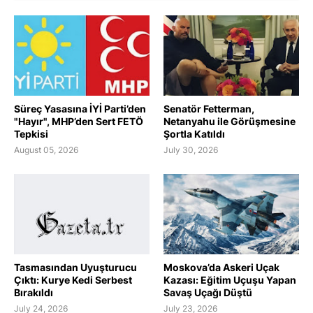
Süreç Yasasına İYİ Parti’den
Senatör Fetterman,
"Hayır", MHP’den Sert FETÖ
Netanyahu ile Görüşmesine
Tepkisi
Şortla Katıldı
August 05, 2026
July 30, 2026
Tasmasından Uyuşturucu
Moskova’da Askeri Uçak
Çıktı: Kurye Kedi Serbest
Kazası: Eğitim Uçuşu Yapan
Bırakıldı
Savaş Uçağı Düştü
July 24, 2026
July 23, 2026