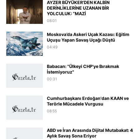
AYZER BÜYÜKER’DEN KALBİN
DERİNLİKLERİNE UZANAN BİR
YOLCULUK: “MAZİ
08:01
Moskova’da Askeri Uçak Kazası: Eğitim
Uçuşu Yapan Savaş Uçağı Düştü
04:49
Babacan: "Ülkeyi CHP'ye Bırakmak
İstemiyoruz"
00:31
Cumhurbaşkanı Erdoğan'dan KAAN ve
Terörle Mücadele Vurgusu
08:55
ABD ve İran Arasında Dijital Mutabakat: 4
Aylık Savaş Sona Eriyor