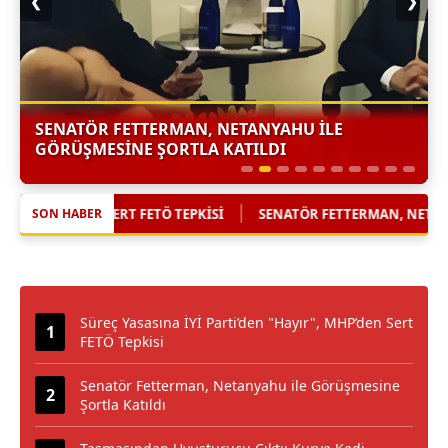
❮
❯
SENATÖR FETTERMAN, NETANYAHU ILE
GÖRÜŞMESINE ŞORTLA KATILDI
|
FETÖ TEPKISI
SENATÖR FETTERMAN, NETANYAHU ILE GÖRÜŞMESIN
SON HABER
Süreç Yasasına İYİ Parti’den "Hayır", MHP’den Sert
FETÖ Tepkisi
Senatör Fetterman, Netanyahu ile Görüşmesine
Şortla Katıldı