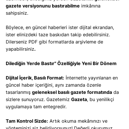
gazete versiyonunu bastırabilme
imkânına
sahipsiniz.
Böylece, en güncel haberleri ister dijital ekrandan,
ister elinizdeki taze baskıdan takip edebilirsiniz.
Dilerseniz PDF gibi formatlarda arşivleme de
yapabilirsiniz
.
Dilediğin Yerde Bastır" Özelliğiyle Yeni Bir Dönem
Dijital İçerik, Basılı Format:
İnternette yayınlanan en
güncel haber içeriğini, aynı zamanda özenle
tasarlanmış
geleneksel basılı gazete formatında
da
sizlere sunuyoruz. Gazetemiz
Gazeta
, bu yenilikçi
uygulamaya tam entegredir.
Tam Kontrol Sizde:
Artık okuma mekânınızı ve
yönteminizi siz belirliyorsunuz! Değerli okurumuz,