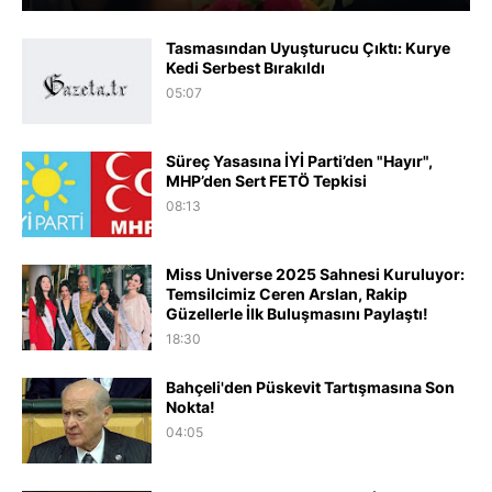
Tasmasından Uyuşturucu Çıktı: Kurye
Kedi Serbest Bırakıldı
05:07
Süreç Yasasına İYİ Parti’den "Hayır",
MHP’den Sert FETÖ Tepkisi
08:13
Miss Universe 2025 Sahnesi Kuruluyor:
Temsilcimiz Ceren Arslan, Rakip
Güzellerle İlk Buluşmasını Paylaştı!
18:30
Bahçeli'den Püskevit Tartışmasına Son
Nokta!
04:05