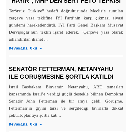
"HAYIR", MHP’DEN SERT FETÖ TEPKISI
Terörsüz Türkiye" hedefi doğrultusunda Meclis’e sunulan
çerçeve yasa teklifine İYİ Parti’nin karşı çıkması siyasi
gündemi hareketlendirdi. İYİ Parti Genel Başkanı Müsavat
Dervişoğlu’nun teklifi işaret ederek, "Çerçeve yasa olarak
adlandırılan ihanet ...
Devamını Oku »
SENATÖR FETTERMAN, NETANYAHU
ILE GÖRÜŞMESINE ŞORTLA KATILDI
İsrail Başbakanı Binyamin Netanyahu, ABD temasları
kapsamında İsrail’e verdiği güçlü destekle bilinen Demokrat
Senatör John Fetterman ile bir araya geldi. Görüşme,
Fetterman’ın giyim tarzı ve sergilediği tavırlarla dikkat
çekti.Toplantıya şortla katı...
Devamını Oku »