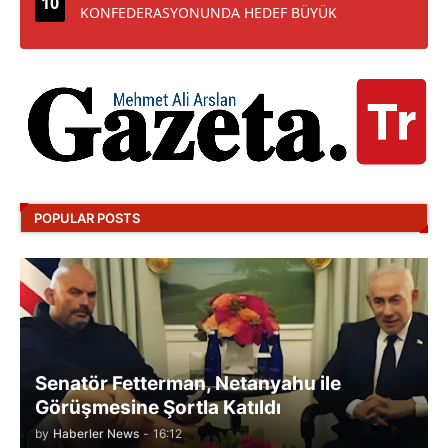
KONFEDERASYONUNDA HEDEF BÜYÜK
POPULAR POSTS
Senatör Fetterman, Netanyahu ile
Görüşmesine Şortla Katıldı
by
Haberler News
-
16:12