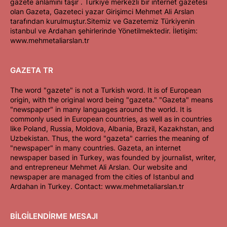
gazete anlamını taşır . Türkiye merkezli bir internet gazetesi
olan Gazeta, Gazeteci yazar Girişimci Mehmet Ali Arslan
tarafından kurulmuştur.Sitemiz ve Gazetemiz Türkiyenin
istanbul ve Ardahan şehirlerinde Yönetilmektedir. İletişim:
www.mehmetaliarslan.tr
GAZETA TR
The word "gazete" is not a Turkish word. It is of European
origin, with the original word being "gazeta." "Gazeta" means
"newspaper" in many languages around the world. It is
commonly used in European countries, as well as in countries
like Poland, Russia, Moldova, Albania, Brazil, Kazakhstan, and
Uzbekistan. Thus, the word "gazeta" carries the meaning of
"newspaper" in many countries. Gazeta, an internet
newspaper based in Turkey, was founded by journalist, writer,
and entrepreneur Mehmet Ali Arslan. Our website and
newspaper are managed from the cities of Istanbul and
Ardahan in Turkey. Contact: www.mehmetaliarslan.tr
BİLGİLENDİRME MESAJI