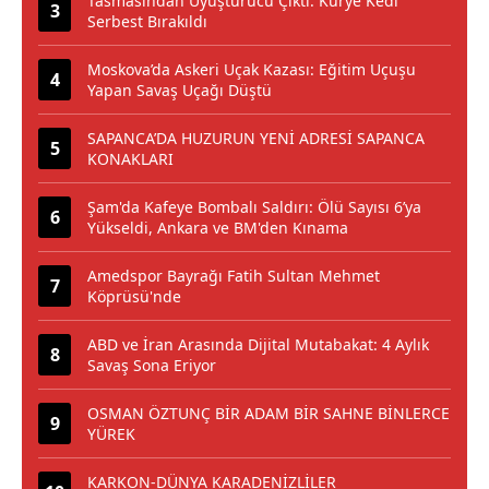
Tasmasından Uyuşturucu Çıktı: Kurye Kedi
Serbest Bırakıldı
Moskova’da Askeri Uçak Kazası: Eğitim Uçuşu
Yapan Savaş Uçağı Düştü
SAPANCA’DA HUZURUN YENİ ADRESİ SAPANCA
KONAKLARI
Şam'da Kafeye Bombalı Saldırı: Ölü Sayısı 6’ya
Yükseldi, Ankara ve BM'den Kınama
Amedspor Bayrağı Fatih Sultan Mehmet
Köprüsü'nde
ABD ve İran Arasında Dijital Mutabakat: 4 Aylık
Savaş Sona Eriyor
OSMAN ÖZTUNÇ BİR ADAM BİR SAHNE BİNLERCE
YÜREK
KARKON-DÜNYA KARADENİZLİLER