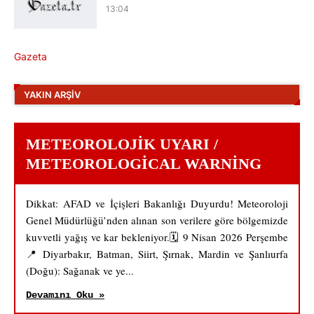
13:04
Gazeta
YAKIN ARŞIV
METEOROLOJIK UYARI /
METEOROLOGICAL WARNING
Dikkat: AFAD ve İçişleri Bakanlığı Duyurdu! Meteoroloji
Genel Müdürlüğü’nden alınan son verilere göre bölgemizde
kuvvetli yağış ve kar bekleniyor.🗓️ 9 Nisan 2026 Perşembe
📍 Diyarbakır, Batman, Siirt, Şırnak, Mardin ve Şanlıurfa
(Doğu): Sağanak ve ye...
Devamını Oku »