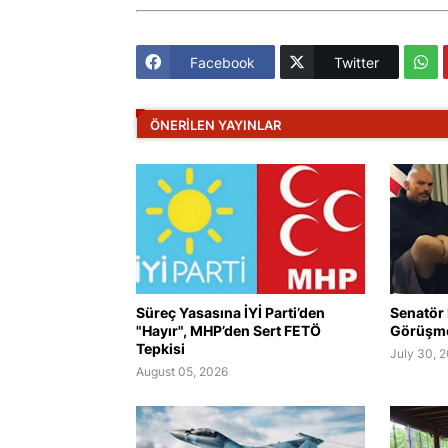
Facebook
Twitter
ÖNERILEN YAYINLAR
Süreç Yasasına İYİ Parti’den
Senatör 
"Hayır", MHP’den Sert FETÖ
Görüşmes
Tepkisi
July 30, 
August 05, 2026