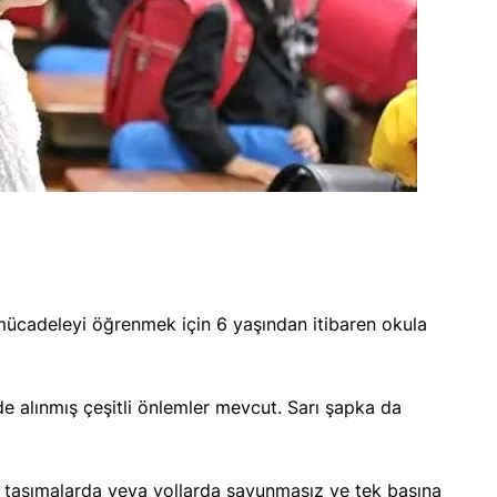
enerbahçe ve
Amedspor'a
MHP’de Kongre Takvimi
mücadeleyi öğrenmek için 6 yaşından itibaren okula
Belli Oldu
de alınmış çeşitli önlemler mevcut. Sarı şapka da
u taşımalarda veya yollarda savunmasız ve tek başına