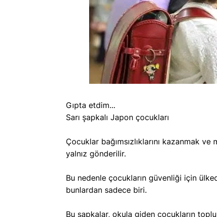
Gıpta etdim...
Sarı şapkalı Japon çocukları
MUSTAFA ARDA IŞIK 2.
Galatasaray F
BEYAZIT'I EKRANLARDA
Beşiktaş'tan 
Çocuklar bağımsızlıklarını kazanmak ve 
YAŞATIYOR
Tebrik
yalnız gönderilir.
Bu nedenle çocukların güvenliği için ülke
bunlardan sadece biri.
Bu şapkalar, okula giden çocukların topl