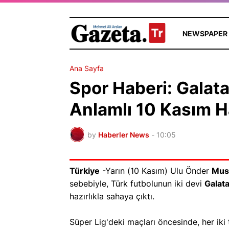
NEWSPAPER
Ana Sayfa
Spor Haberi: Galat
Anlamlı 10 Kasım H
by
Haberler News
-
10:05
Türkiye
-Yarın (10 Kasım) Ulu Önder
Must
sebebiyle, Türk futbolunun iki devi
Galat
hazırlıkla sahaya çıktı.
Süper Lig'deki maçları öncesinde, her iki