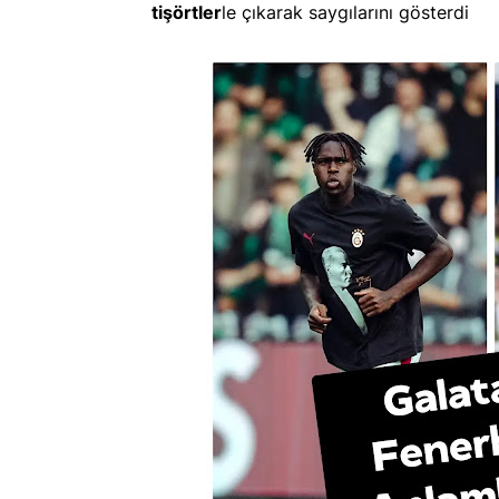
tişörtler
le çıkarak saygılarını gösterdi
Köksal AK Part
/ Köksal Joins