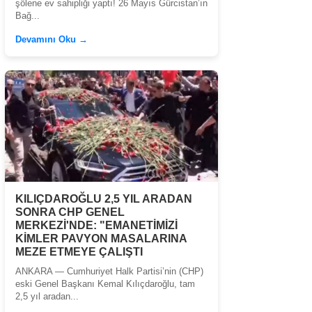
şölene ev sahipliği yaptı! 26 Mayıs Gürcistan’ın
Bağ...
Devamını Oku →
KILIÇDAROĞLU 2,5 YIL ARADAN
SONRA CHP GENEL
MERKEZİ'NDE: "EMANETİMİZİ
KİMLER PAVYON MASALARINA
MEZE ETMEYE ÇALIŞTI
ANKARA — Cumhuriyet Halk Partisi’nin (CHP)
eski Genel Başkanı Kemal Kılıçdaroğlu, tam
2,5 yıl aradan...