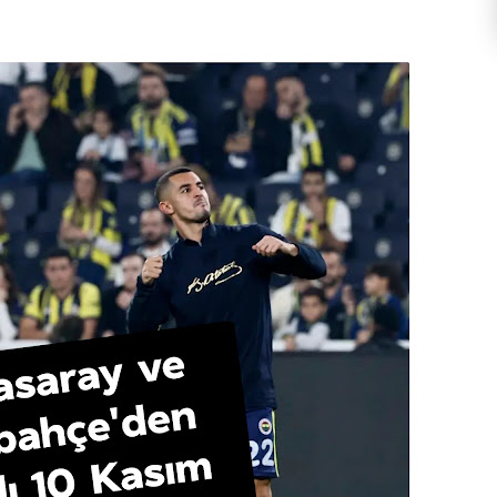
i'ye Katılıyor
KURBAN BAYRAMI TATİLİ 9
 AK Party
GÜN OLACAK