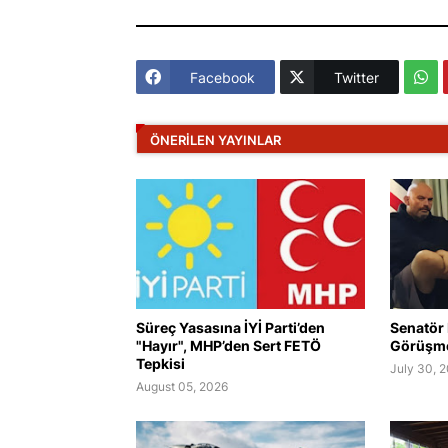
Facebook
Twitter
ÖNERILEN YAYINLAR
Süreç Yasasına İYİ Parti’den
Senatör 
"Hayır", MHP’den Sert FETÖ
Görüşmes
Tepkisi
July 30, 
August 05, 2026