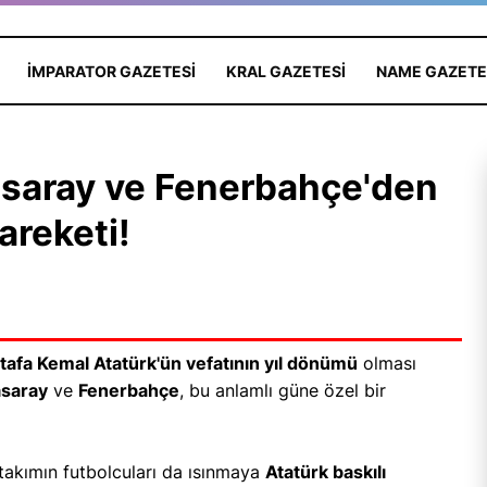
IMPARATOR GAZETESI
KRAL GAZETESI
NAME GAZETE
asaray ve Fenerbahçe'den
areketi!
afa Kemal Atatürk'ün vefatının yıl dönümü
olması
asaray
ve
Fenerbahçe
, bu anlamlı güne özel bir
 takımın futbolcuları da ısınmaya
Atatürk baskılı