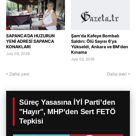
SAPANCA’DA HUZURUN
Şam'da Kafeye Bombalı
YENİ ADRESİ SAPANCA
Saldırı: Ölü Sayısı 6’ya
KONAKLARI
Yükseldi, Ankara ve BM'den
Kınama
July 09, 2026
July 02, 2026
Daha yeni
Daha eski
Süreç Yasasına İYİ Parti’den
"Hayır", MHP’den Sert FETÖ
Tepkisi