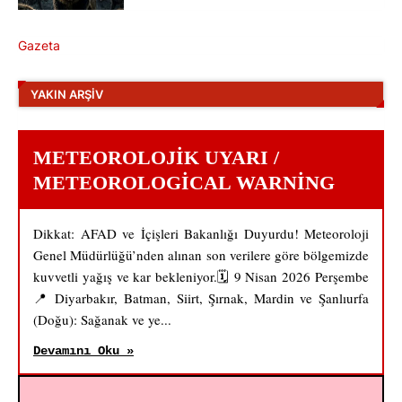
Gazeta
YAKIN ARŞIV
METEOROLOJIK UYARI /
METEOROLOGICAL WARNING
Dikkat: AFAD ve İçişleri Bakanlığı Duyurdu! Meteoroloji
Genel Müdürlüğü’nden alınan son verilere göre bölgemizde
kuvvetli yağış ve kar bekleniyor.🗓️ 9 Nisan 2026 Perşembe
📍 Diyarbakır, Batman, Siirt, Şırnak, Mardin ve Şanlıurfa
(Doğu): Sağanak ve ye...
Devamını Oku »