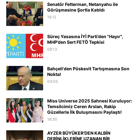
Senatör Fetterman, Netanyahu ile
Görüşmesine Şortla Katıldı
16:12
Süreç Yasasına İYİ Parti’den "Hayır",
MHP’den Sert FETÖ Tepkisi
08:13
Bahçeli'den Püskevit Tartışmasına Son
Nokta!
04:05
Miss Universe 2025 Sahnesi Kuruluyor:
Temsilcimiz Ceren Arslan, Rakip
Güzellerle İlk Buluşmasını Paylaştı!
18:30
AYZER BÜYÜKER’DEN KALBİN
DERİNLİKLERİNE UZANAN BİR