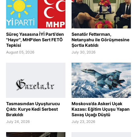
Süreç Yasasına İYİ Parti’den
Senatör Fetterman,
"Hayır", MHP’den Sert FETÖ
Netanyahu ile Görüşmesine
Tepkisi
Şortla Katıldı
August 05, 2026
July 30, 2026
Tasmasından Uyuşturucu
Moskova’da Askeri Uçak
Çıktı: Kurye Kedi Serbest
Kazası: Eğitim Uçuşu Yapan
Bırakıldı
Savaş Uçağı Düştü
July 24, 2026
July 23, 2026