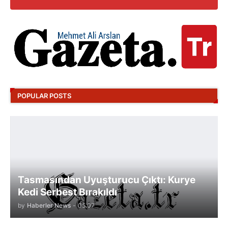
POPULAR POSTS
Tasmasından Uyuşturucu Çıktı: Kurye
Kedi Serbest Bırakıldı
by
Haberler News
-
05:07