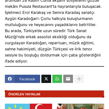
ardından 28 Kasım Cuma akşamı sosyetenin gözde
mekânı Pusula Restaurant’ta hayranlarıyla buluşacak.
İşletmeci Erol Karakaş ve Semra Karadaş sanatçı
Aygün Karadoğan'ı Çorlu halkıyla buluşturmanın
mutluluğunu ve heyecanını yaşadıklarını belirttiler.
Bu arada, Türkiye’de uzun süredir Türk Sanat
Müziği’nde erkek assolist eksikliği olduğunu da
vurgulayan Karadoğan, repertuarı, müzik eğitimi,
sahne hakimiyeti, düzgün Türkçesi ve lirik tenor
sesiyle bu boşluğu doldurmak için çaba gösterdiğini
ifade ediyor.
Facebook
ÖNERILEN YAYINLAR