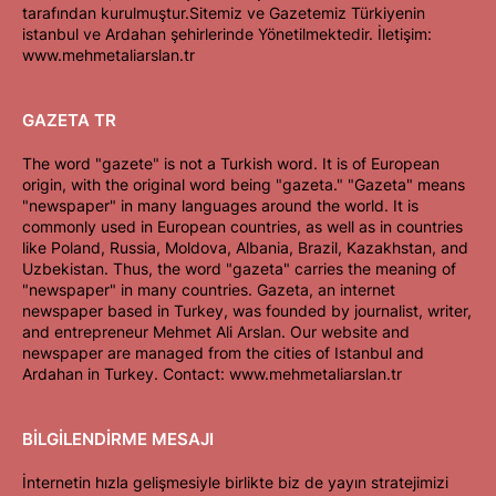
tarafından kurulmuştur.Sitemiz ve Gazetemiz Türkiyenin
istanbul ve Ardahan şehirlerinde Yönetilmektedir. İletişim:
www.mehmetaliarslan.tr
GAZETA TR
The word "gazete" is not a Turkish word. It is of European
origin, with the original word being "gazeta." "Gazeta" means
"newspaper" in many languages around the world. It is
commonly used in European countries, as well as in countries
like Poland, Russia, Moldova, Albania, Brazil, Kazakhstan, and
Uzbekistan. Thus, the word "gazeta" carries the meaning of
"newspaper" in many countries. Gazeta, an internet
newspaper based in Turkey, was founded by journalist, writer,
and entrepreneur Mehmet Ali Arslan. Our website and
newspaper are managed from the cities of Istanbul and
Ardahan in Turkey. Contact: www.mehmetaliarslan.tr
BİLGİLENDİRME MESAJI
İnternetin hızla gelişmesiyle birlikte biz de yayın stratejimizi