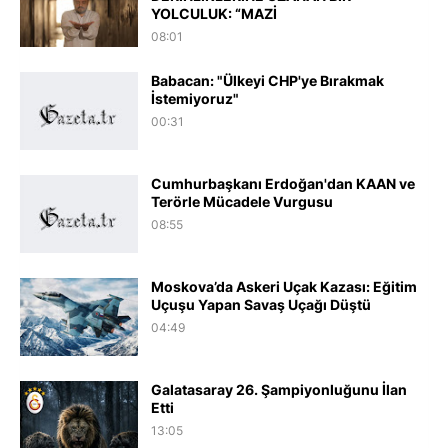
YOLCULUK: “MAZİ
08:01
Babacan: "Ülkeyi CHP'ye Bırakmak
İstemiyoruz"
00:31
Cumhurbaşkanı Erdoğan'dan KAAN ve
Terörle Mücadele Vurgusu
08:55
Moskova’da Askeri Uçak Kazası: Eğitim
Uçuşu Yapan Savaş Uçağı Düştü
04:49
Galatasaray 26. Şampiyonluğunu İlan
Etti
13:05