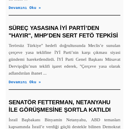
Devamını Oku »
SÜREÇ YASASINA İYİ PARTI’DEN
"HAYIR", MHP’DEN SERT FETÖ TEPKISI
Terörsüz Türkiye" hedefi doğrultusunda Meclis’e sunulan
çerçeve yasa teklifine İYİ Parti’nin karşı çıkması siyasi
gündemi hareketlendirdi. İYİ Parti Genel Başkanı Müsavat
Dervişoğlu’nun teklifi işaret ederek, "Çerçeve yasa olarak
adlandırılan ihanet ...
Devamını Oku »
SENATÖR FETTERMAN, NETANYAHU
ILE GÖRÜŞMESINE ŞORTLA KATILDI
İsrail Başbakanı Binyamin Netanyahu, ABD temasları
kapsamında İsrail’e verdiği güçlü destekle bilinen Demokrat