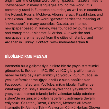
origin, with the original word being "gazeta." "Gazeta" means
"newspaper" in many languages around the world. It is
commonly used in European countries, as well as in countries
like Poland, Russia, Moldova, Albania, Brazil, Kazakhstan, and
Uzbekistan. Thus, the word "gazeta" carries the meaning of
"newspaper" in many countries. Gazeta, an internet
newspaper based in Turkey, was founded by journalist, writer,
and entrepreneur Mehmet Ali Arslan. Our website and
newspaper are managed from the cities of Istanbul and
Ardahan in Turkey. Contact: www.mehmetaliarslan.tr
BİLGİLENDİRME MESAJI
İnternetin hızla gelişmesiyle birlikte biz de yayın stratejimizi
güncelledik. Eskiden mIRC, IRC ve ICQ gibi platformlarda
haber ve bilgi paylaşımlarımızı yapıyorduk, günümüzde ise
yeni platformlar aracılığıyla özellikle şuan popüler olan
Facebook, Instagram, YouTube, mikro bloglar,Twitter ve
WhatsApp gibi sosyal medya sayfalarında yayınlarımızı
yapıyoruz. İnternet teknolojilerini yakından takip ederken
sizlere'de en güncel bilgileri haberleri ulaştırmaya devam
ediyoruz.-Gazeteci, Yazar, Girişimci, Mehmet Ali Arslan -
internette ilk Alemde Tek - Yazıyorum Çünkü Herkes Okuyor