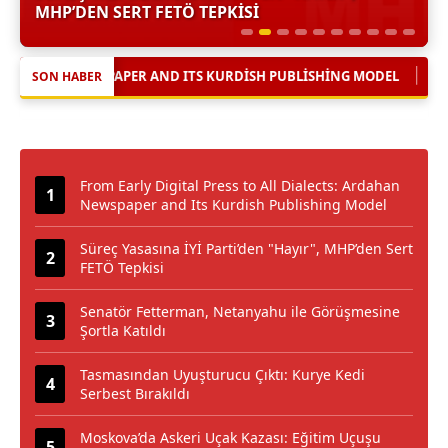
MHP’DEN SERT FETÖ TEPKISI
|
PER AND ITS KURDISH PUBLISHING MODEL
SÜREÇ YASASINA İYİ P
SON HABER
From Early Digital Press to All Dialects: Ardahan
Newspaper and Its Kurdish Publishing Model
Süreç Yasasına İYİ Parti’den "Hayır", MHP’den Sert
FETÖ Tepkisi
Senatör Fetterman, Netanyahu ile Görüşmesine
Şortla Katıldı
Tasmasından Uyuşturucu Çıktı: Kurye Kedi
Serbest Bırakıldı
Moskova’da Askeri Uçak Kazası: Eğitim Uçuşu