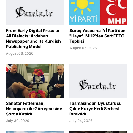
From Early Digital Press to
Süreç Yasasına İYİ Parti’den
All Dialects: Ardahan
"Hayır", MHP’den Sert FETÖ
Newspaper and Its Kurdish
Tepkisi
Publishing Model
August 05, 2026
August 08, 2026
Senatör Fetterman,
Tasmasından Uyuşturucu
Netanyahu ile Görüşmesine
Çıktı: Kurye Kedi Serbest
Şortla Katıldı
Bırakıldı
July 30, 2026
July 24, 2026