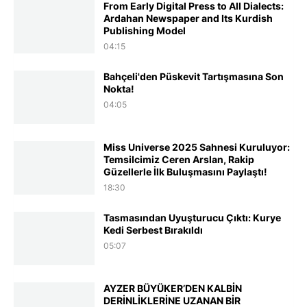
From Early Digital Press to All Dialects:
Ardahan Newspaper and Its Kurdish
Publishing Model
04:15
Bahçeli'den Püskevit Tartışmasına Son
Nokta!
04:05
Miss Universe 2025 Sahnesi Kuruluyor:
Temsilcimiz Ceren Arslan, Rakip
Güzellerle İlk Buluşmasını Paylaştı!
18:30
Tasmasından Uyuşturucu Çıktı: Kurye
Kedi Serbest Bırakıldı
05:07
AYZER BÜYÜKER’DEN KALBİN
DERİNLİKLERİNE UZANAN BİR