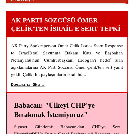
AK PARTI SÖZCÜSÜ ÖMER
ÇELIK'TEN İSRAIL'E SERT TEPKI
AK Party Spokesperson Ömer Çelik Issues Stern Response
to Israelİsrail Savunma Bakanı Katz ve Başbakan
Netanyahu'nun Cumhurbaşkanı Erdoğan'ı hedef alan
açıklamalarına AK Parti Sözcüsü Ömer Çelik'ten sert yanıt
geldi. Çelik, bu paylaşımların İsrail hü...
Devamını Oku »
Babacan: "Ülkeyi CHP'ye
Bırakmak İstemiyoruz"
Siyaset Gündemi: Babacan'dan CHP'ye Sert
EleştirilerDEVA Partisi Genel Başkanı Ali Babacan, son