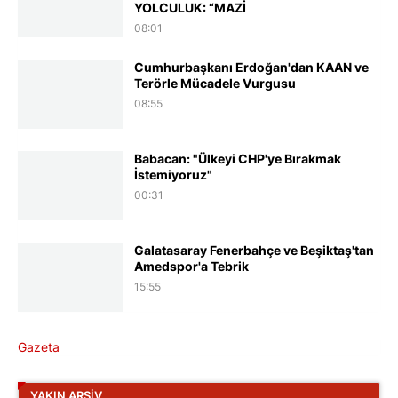
YOLCULUK: “MAZİ
08:01
Cumhurbaşkanı Erdoğan'dan KAAN ve
Terörle Mücadele Vurgusu
08:55
Babacan: "Ülkeyi CHP'ye Bırakmak
İstemiyoruz"
00:31
Galatasaray Fenerbahçe ve Beşiktaş'tan
Amedspor'a Tebrik
15:55
Gazeta
YAKIN ARŞIV