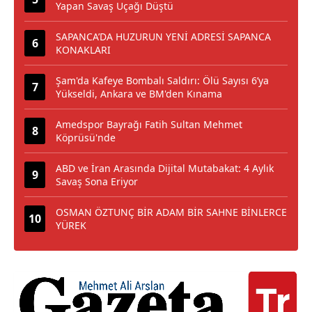
Yapan Savaş Uçağı Düştü
SAPANCA’DA HUZURUN YENİ ADRESİ SAPANCA
KONAKLARI
Şam'da Kafeye Bombalı Saldırı: Ölü Sayısı 6’ya
Yükseldi, Ankara ve BM'den Kınama
Amedspor Bayrağı Fatih Sultan Mehmet
Köprüsü'nde
ABD ve İran Arasında Dijital Mutabakat: 4 Aylık
Savaş Sona Eriyor
OSMAN ÖZTUNÇ BİR ADAM BİR SAHNE BİNLERCE
YÜREK