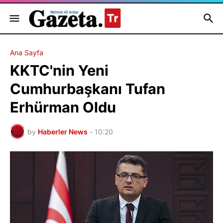
Ana Sayfa
KKTC'nin Yeni
Cumhurbaşkanı Tufan
Erhürman Oldu
by
Haberler News
-
10:20