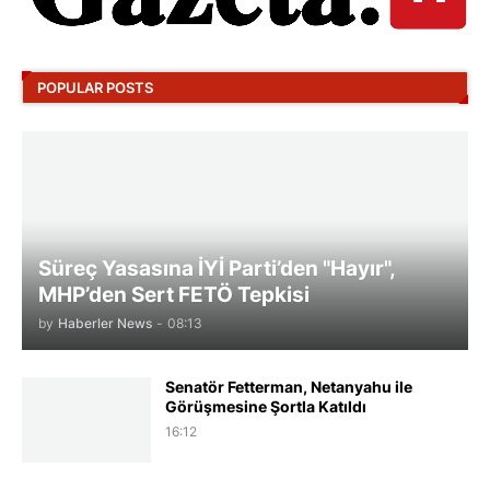
POPULAR POSTS
Süreç Yasasına İYİ Parti’den "Hayır",
MHP’den Sert FETÖ Tepkisi
by
Haberler News
-
08:13
Senatör Fetterman, Netanyahu ile
Görüşmesine Şortla Katıldı
16:12