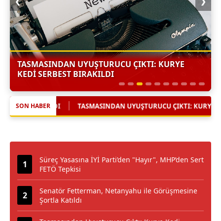
❮
❯
TASMASINDAN UYUŞTURUCU ÇIKTI: KURYE
KEDI SERBEST BIRAKILDI
TASMASINDAN UYUŞTURUCU ÇIKTI: KURYE KEDI SERBEST BIRAKILD
SON HABER
Süreç Yasasına İYİ Parti’den "Hayır", MHP’den Sert
FETÖ Tepkisi
Senatör Fetterman, Netanyahu ile Görüşmesine
Şortla Katıldı