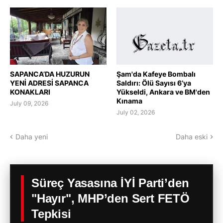
SAPANCA’DA HUZURUN
Şam'da Kafeye Bombalı
YENİ ADRESİ SAPANCA
Saldırı: Ölü Sayısı 6’ya
KONAKLARI
Yükseldi, Ankara ve BM'den
Kınama
July 09, 2026
July 02, 2026
Daha yeni
Daha eski
Süreç Yasasına İYİ Parti’den
"Hayır", MHP’den Sert FETÖ
Tepkisi