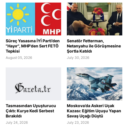
Süreç Yasasına İYİ Parti’den
Senatör Fetterman,
"Hayır", MHP’den Sert FETÖ
Netanyahu ile Görüşmesine
Tepkisi
Şortla Katıldı
August 05, 2026
July 30, 2026
Tasmasından Uyuşturucu
Moskova’da Askeri Uçak
Çıktı: Kurye Kedi Serbest
Kazası: Eğitim Uçuşu Yapan
Bırakıldı
Savaş Uçağı Düştü
July 24, 2026
July 23, 2026