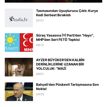
Tasmasından Uyuşturucu Çıktı: Kurye
Kedi Serbest Bırakıldı
05:07
Süreç Yasasına İYİ Parti’den "Hayır",
MHP’den Sert FETÖ Tepkisi
08:13
AYZER BÜYÜKER’DEN KALBİN
DERİNLİKLERİNE UZANAN BİR
YOLCULUK: “MAZİ
08:01
Bahçeli'den Püskevit Tartışmasına Son
Nokta!
04:05