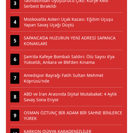
Tasmasından Uyuşturucu Çıktı: Kurye Kedi
Serbest Bırakıldı
Moskova’da Askeri Uçak Kazası: Eğitim Uçuşu
Yapan Savaş Uçağı Düştü
SAPANCA’DA HUZURUN YENİ ADRESİ SAPANCA
KONAKLARI
Şam'da Kafeye Bombalı Saldırı: Ölü Sayısı 6’ya
Yükseldi, Ankara ve BM'den Kınama
Amedspor Bayrağı Fatih Sultan Mehmet
Köprüsü'nde
ABD ve İran Arasında Dijital Mutabakat: 4 Aylık
Savaş Sona Eriyor
OSMAN ÖZTUNÇ BİR ADAM BİR SAHNE BİNLERCE
YÜREK
KARKON-DÜNYA KARADENİZLİLER