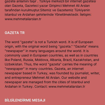
gazete anlamını taşır . Türkiye merkezli bir internet gazetesi
olan Gazeta, Gazeteci yazar Girişimci Mehmet Ali Arslan
tarafından kurulmuştur.Sitemiz ve Gazetemiz Türkiyenin
istanbul ve Ardahan şehirlerinde Yönetilmektedir. İletişim:
www.mehmetaliarslan.tr
GAZETA TR
The word "gazete" is not a Turkish word. It is of European
origin, with the original word being "gazeta." "Gazeta" means
"newspaper" in many languages around the world. It is
commonly used in European countries, as well as in countries
like Poland, Russia, Moldova, Albania, Brazil, Kazakhstan, and
Uzbekistan. Thus, the word "gazeta" carries the meaning of
"newspaper" in many countries. Gazeta, an internet
newspaper based in Turkey, was founded by journalist, writer,
and entrepreneur Mehmet Ali Arslan. Our website and
newspaper are managed from the cities of Istanbul and
Ardahan in Turkey. Contact: www.mehmetaliarslan.tr
BİLGİLENDİRME MESAJI