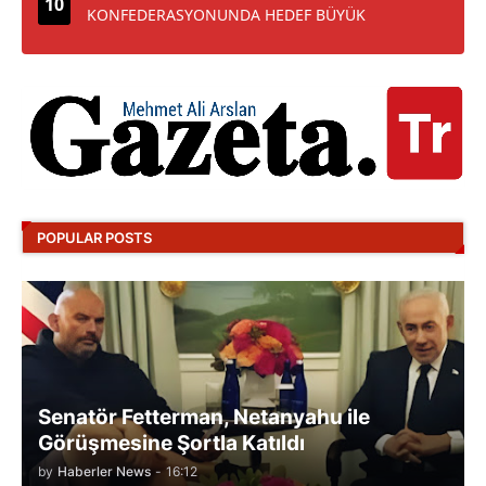
KONFEDERASYONUNDA HEDEF BÜYÜK
POPULAR POSTS
Senatör Fetterman, Netanyahu ile
Görüşmesine Şortla Katıldı
by
Haberler News
-
16:12