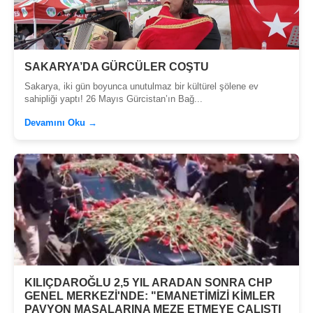
SAKARYA’DA GÜRCÜLER COŞTU
Sakarya, iki gün boyunca unutulmaz bir kültürel şölene ev
sahipliği yaptı! 26 Mayıs Gürcistan’ın Bağ...
Devamını Oku →
KILIÇDAROĞLU 2,5 YIL ARADAN SONRA CHP
GENEL MERKEZİ'NDE: "EMANETİMİZİ KİMLER
PAVYON MASALARINA MEZE ETMEYE ÇALIŞTI