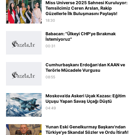
Miss Universe 2025 Sahnesi Kuruluyor:
Temsilcimiz Ceren Arslan, Rakip
Güzellerle İlk Buluşmasını Paylaştı!
18:30
Babacan: "Ülkeyi CHP'ye Bırakmak
İstemiyoruz"
00:31
Cumhurbaşkanı Erdoğan'dan KAAN ve
Terörle Mücadele Vurgusu
08:55
Moskova’da Askeri Uçak Kazası: Eğitim
Uçuşu Yapan Savaş Uçağı Düştü
04:49
Yunan Eski Genelkurmay Başkanı'ndan
Türkiye'ye Skandal Sözler ve Ordu İtirafı!