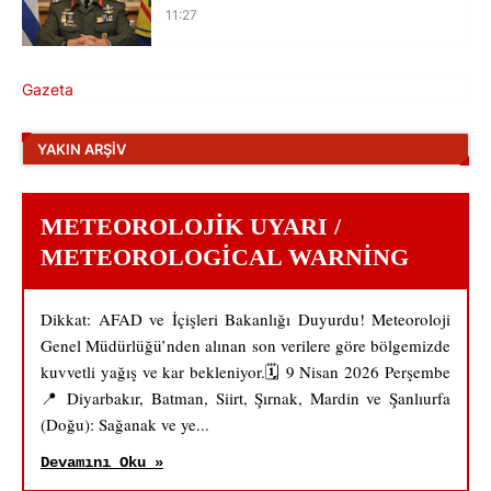
11:27
Gazeta
YAKIN ARŞIV
METEOROLOJIK UYARI /
METEOROLOGICAL WARNING
Dikkat: AFAD ve İçişleri Bakanlığı Duyurdu! Meteoroloji
Genel Müdürlüğü’nden alınan son verilere göre bölgemizde
kuvvetli yağış ve kar bekleniyor.🗓️ 9 Nisan 2026 Perşembe
📍 Diyarbakır, Batman, Siirt, Şırnak, Mardin ve Şanlıurfa
(Doğu): Sağanak ve ye...
Devamını Oku »