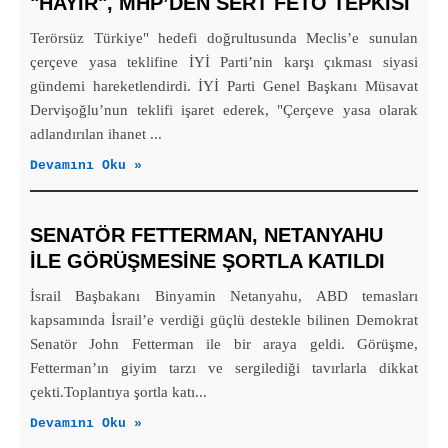
"HAYIR", MHP’DEN SERT FETÖ TEPKISI
Terörsüz Türkiye" hedefi doğrultusunda Meclis’e sunulan
çerçeve yasa teklifine İYİ Parti’nin karşı çıkması siyasi
gündemi hareketlendirdi. İYİ Parti Genel Başkanı Müsavat
Dervişoğlu’nun teklifi işaret ederek, "Çerçeve yasa olarak
adlandırılan ihanet ...
Devamını Oku »
SENATÖR FETTERMAN, NETANYAHU
ILE GÖRÜŞMESINE ŞORTLA KATILDI
İsrail Başbakanı Binyamin Netanyahu, ABD temasları
kapsamında İsrail’e verdiği güçlü destekle bilinen Demokrat
Senatör John Fetterman ile bir araya geldi. Görüşme,
Fetterman’ın giyim tarzı ve sergilediği tavırlarla dikkat
çekti.Toplantıya şortla katı...
Devamını Oku »